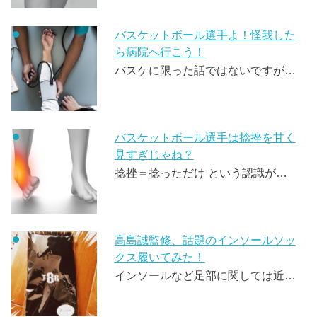
バスケットボール選手よ！怪我した
ら病院へ行こう！
バスケに限った話ではないですが…
バスケットボール選手は捻挫を甘く
見すぎじゃね？
捻挫＝捻っただけ という認識が…
高島誠監修、話題のインソールソッ
クス履いてみた！
インソールなど足部に関しては近…