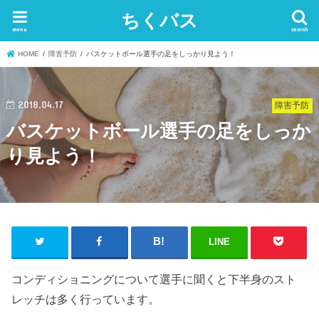
ちくバス
menu
search
HOME
障害予防
バスケットボール選手の足をしっかり見よう！
2018.04.17
障害予防
バスケットボール選手の足をしっか
り見よう！
LINE
コンディショニングについて選手に聞くと下半身のスト
レッチは多く行っています。