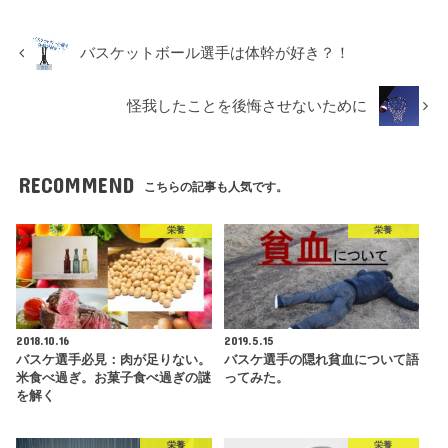
バスケットボール選手は体幹が好き？！
怪我したことを後悔させないために
RECOMMEND
こちらの記事も人気です。
栄養
栄養
2018.10.16
2019.5.15
バスケ選手必見：肉が足りない。
バスケ選手の隠れ貧血について語
米食べ過ぎ。お菓子食べ過ぎの謎
ってみた。
を解く
栄養
栄養