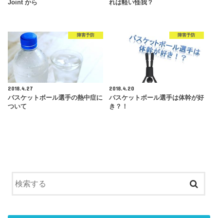
Joint から
れは軽い怪我？
障害予防
障害予防
2018.4.27
2018.4.20
バスケットボール選手の熱中症に
バスケットボール選手は体幹が好
ついて
き？！