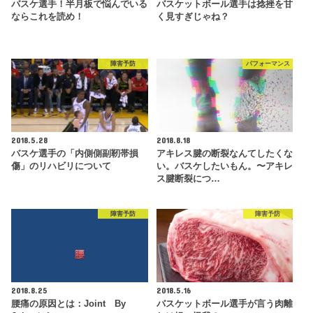
バスケ選手！半月板で悩んでいる
バスケットボール選手は捻挫を甘
ならこれを読め！
く見すぎじゃね？
障害予防
パフォーマンス
2018.5.28
2018.8.18
バスケ選手の「内側側副靭帯損
アキレス腱の断裂なんてしたくな
傷」のリハビリについて
い。バスケしたいもん。〜アキレ
ス腱断裂につ…
障害予防
障害予防
2018.8.25
2018.5.16
腰痛の原因とは：Joint By
バスケットボール選手が言う肉離