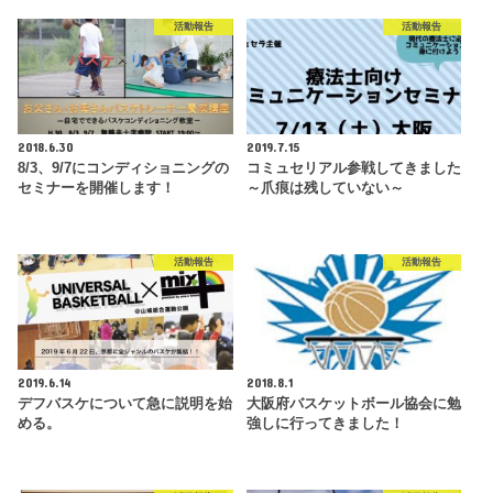
活動報告
活動報告
2018.6.30
2019.7.15
8/3、9/7にコンディショニングの
コミュセリアル参戦してきました
セミナーを開催します！
～爪痕は残していない～
活動報告
活動報告
2019.6.14
2018.8.1
デフバスケについて急に説明を始
大阪府バスケットボール協会に勉
める。
強しに行ってきました！