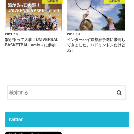
活動報告
活動報告
2019.7.5
2018.6.3
繋がるって大事！UNIVERSAL
インターハイ京都府予選に帯同し
BASKETBALL×mix＋に参加…
てきました。バドミントンだけど
ね！
twitter