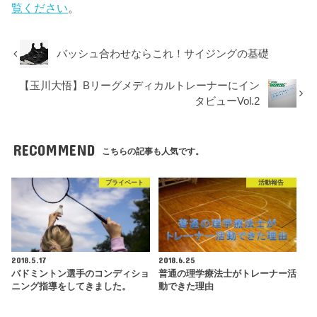
覧ください
。
バッシュ合わせならこれ！サイジングの基礎
【玉川大悟】Bリーグメディカルトレーナーにイン
タビューVol.2
RECOMMEND
こちらの記事も人気です。
プライベート
活動報告
2018.5.17
2018.6.25
バドミントン選手のコンディショ
普通の理学療法士がトレーナー活
ニング指導をしてきました。
動できた理由