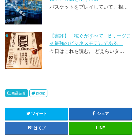
バスケットをプレイしていて、相…
【書評】「稼ぐがすべて Bリーグこ
そ最強のビジネスモデルである」
今日はこれを読む。 どえらいタ…
商品紹介
picup
ツイート
シェア
はてブ
LINE