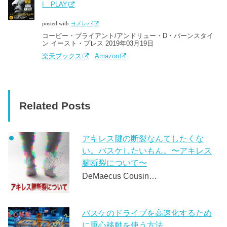
I PLAY
posted with
ヨメレバ
コービー・ブライアント/アンドリュー・D・バーンスタイ
ン イースト・プレス 2019年03月19日
楽天ブックス
Amazon
Related Posts
アキレス腱の断裂なんてしたくな
い。バスケしたいもん。〜アキレス
腱断裂について〜
DeMaecus Cousin…
バスケのドライブを高速化するため
に重心移動を使う方法