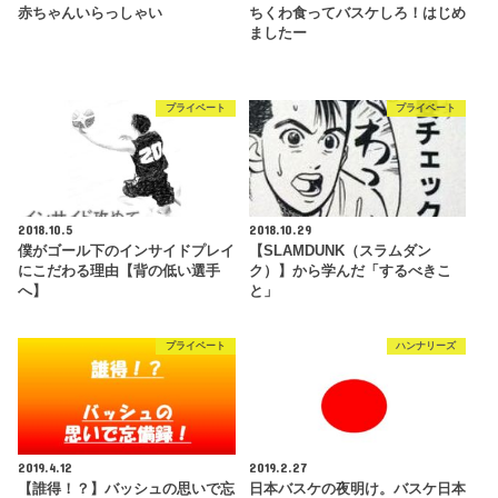
赤ちゃんいらっしゃい
ちくわ食ってバスケしろ！はじめ
ましたー
プライベート
プライベート
2018.10.5
2018.10.29
僕がゴール下のインサイドプレイ
【SLAMDUNK（スラムダン
にこだわる理由【背の低い選手
ク）】から学んだ「するべきこ
へ】
と」
プライベート
ハンナリーズ
2019.4.12
2019.2.27
【誰得！？】バッシュの思いで忘
日本バスケの夜明け。バスケ日本