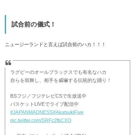
試合前の儀式！
ニュージーランドと言えば試合前のハカ！！！
ラグビーのオールブラックスでも有名なハカ
自らを鼓舞し、相手を威嚇する伝統的な踊り！
BSフジ／フジテレビCSで生放送中
バスケットLIVEでライブ配信中
#JAPANMADNESS
#AkatsukiFive
pic.twitter.com/SRFc2fbCXO