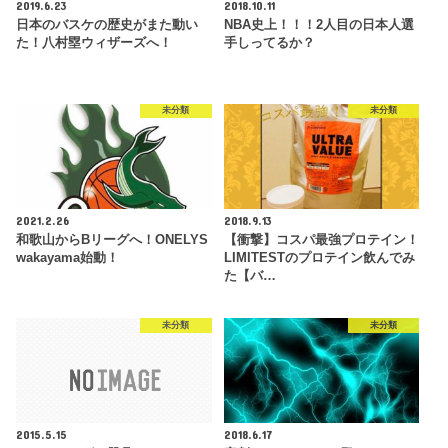
2019.6.23
2018.10.11
日本のバスケの歴史がまた動い
NBA史上！！！2人目の日本人選
た！八村塁ウィザーズへ！
手しってるか？
未分類
未分類
2021.2.26
2018.9.13
和歌山からBリーグへ！ONELYS
【衝撃】コスパ最強プロテイン！
wakayama始動！
LIMITESTのプロテイン飲んでみ
た【バ…
未分類
未分類
2015.5.15
2018.6.17