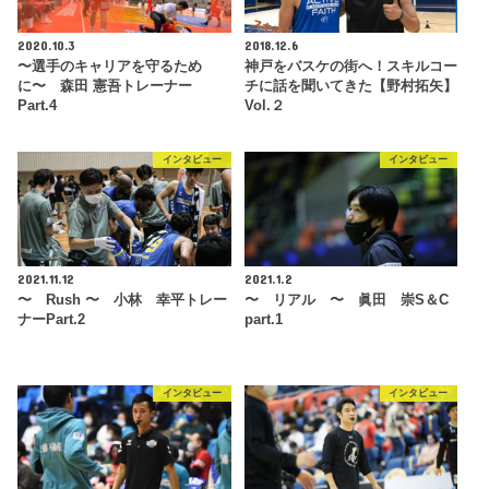
2020.10.3
2018.12.6
〜選手のキャリアを守るため
神戸をバスケの街へ！スキルコー
に〜 森田 憲吾トレーナー
チに話を聞いてきた【野村拓矢】
Part.4
Vol.２
インタビュー
インタビュー
2021.11.12
2021.1.2
〜 Rush 〜 小林 幸平トレー
〜 リアル 〜 眞田 崇S＆C
ナーPart.2
part.1
インタビュー
インタビュー