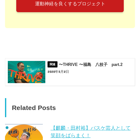
運動神経を良くするプロジェクト
〜THRIVE 〜福島 八枝子 part.2
2020年5月2日
Related Posts
【麒麟・田村裕】バスケ芸人として
笑顔をばらまく！