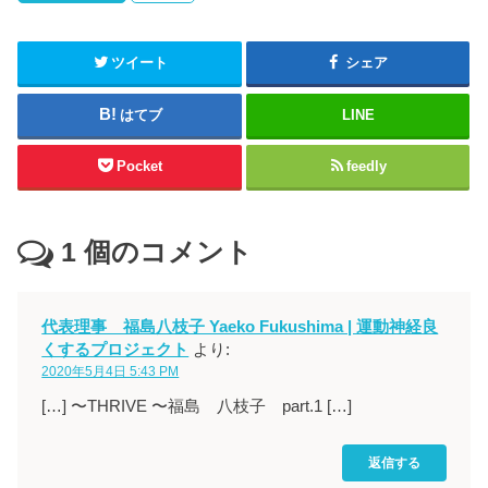
ツイート
シェア
はてブ
LINE
Pocket
feedly
1
個のコメント
代表理事 福島八枝子 Yaeko Fukushima | 運動神経良
くするプロジェクト
より:
2020年5月4日 5:43 PM
[…] 〜THRIVE 〜福島 八枝子 part.1 […]
返信する