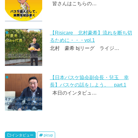
皆さんはこちらの…
【Risicare 北村豪希】流れを断ち切
るために・・・vol.1
北村 豪希 bjリーグ ライジ…
【日本バスケ協会副会長・兒玉 幸
長】バスケの話をしよう。 part.1
本日のインタビュ…
インタビュー
picup