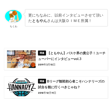
更にちなみに、以前インタビューさせて頂い
た
ともやん
さんは大阪ＤＩＭＥ所属！
ちくわ
【ともやん】バスケ界の貴公子！ユーチ
ューバーにインタビューvol.3
2019年3月15日
Bリーグ観戦初心者こそハンナリーズの
試合を観に行くべきじゃね？
2018年12月11日