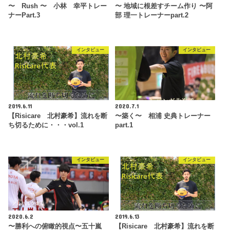
〜 Rush 〜 小林 幸平トレー
〜 地域に根差すチーム作り 〜阿
ナーPart.3
部 理一トレーナーpart.2
インタビュー
インタビュー
2019.6.11
2020.7.1
【Risicare 北村豪希】流れを断
〜築く〜 相浦 史典トレーナー
ち切るために・・・vol.1
part.1
インタビュー
インタビュー
2020.6.2
2019.6.13
〜勝利への俯瞰的視点〜五十嵐
【Risicare 北村豪希】流れを断