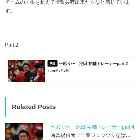
チームの垣根を超えて情報共有出来たらなと感じていま
す。
Part.2
〜彩り〜 池田 祐輔トレーナーpart.2
2020年8月2日
Related Posts
〜彩り〜 池田 祐輔トレーナーpart.4
写真提供元：千葉ジェッツふなば…