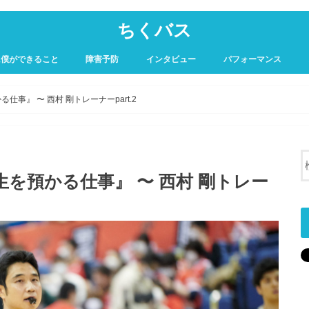
ちくバス
に僕ができること
障害予防
インタビュー
パフォーマンス
事』 〜 西村 剛トレーナーpart.2
を預かる仕事』 〜 西村 剛トレー