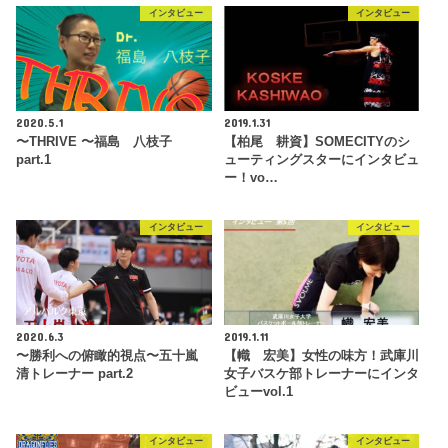
インタビュー
インタビュー
2020.5.1
2019.1.31
〜THRIVE 〜福島 八枝子
【柏尾 耕資】SOMECITYのシ
part.1
ューティングスターにインタビュ
ー！vo…
インタビュー
インタビュー
2020.6.3
2019.1.11
〜勝利への俯瞰的視点〜五十嵐
【幟 宏美】女性の味方！武庫川
清トレーナー part.2
女子バスケ部トレーナーにインタ
ビューvol.1
インタビュー
インタビュー