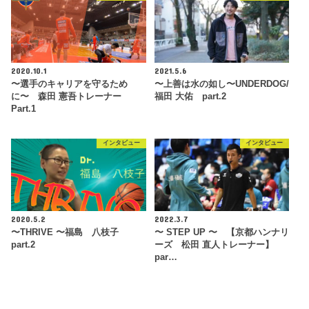
2020.10.1
2021.5.6
〜選手のキャリアを守るため
〜上善は水の如し〜UNDERDOG/
に〜 森田 憲吾トレーナー
福田 大佑 part.2
Part.1
インタビュー
インタビュー
2020.5.2
2022.3.7
〜THRIVE 〜福島 八枝子
〜 STEP UP 〜 【京都ハンナリ
part.2
ーズ 松田 直人トレーナー】
par…