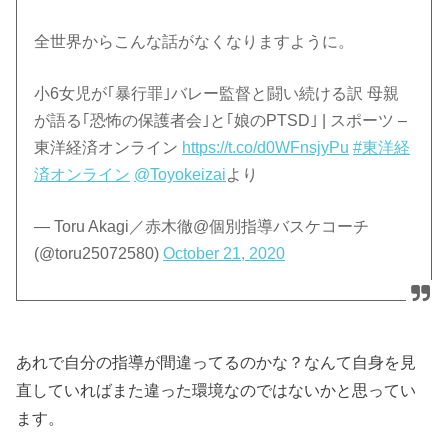
全世界からこんな話がなくなりますように。
小6女児が｢暴行罪｣バレー監督と闘い続ける訳 母親
が語る｢恐怖の保護者会｣と｢娘のPTSD｣ | スポーツ –
東洋経済オンライン
https://t.co/d0WFnsjyPu
#東洋経
済オンライン
@Toyokeizai
より
— Toru Akagi／赤木徹@個別指導バスケコーチ
(@toru25072580)
October 21, 2020
あれで自分の指導が間違ってるのかな？なんて自身を見
直していればまた違った環境なのではないかと思ってい
ます。