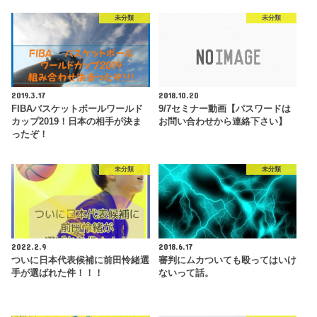
未分類
未分類
2019.3.17
2018.10.20
FIBAバスケットボールワールド
9/7セミナー動画【パスワードは
カップ2019！日本の相手が決ま
お問い合わせから連絡下さい】
ったぞ！
未分類
未分類
2022.2.9
2018.6.17
ついに日本代表候補に前田怜緒選
審判にムカついても殴ってはいけ
手が選ばれた件！！！
ないって話。