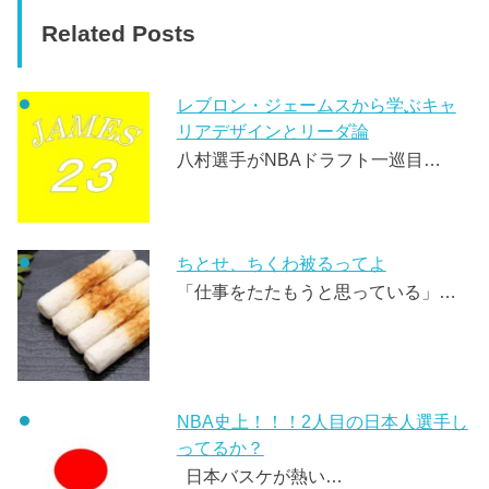
Related Posts
レブロン・ジェームスから学ぶキャ
リアデザインとリーダ論
八村選手がNBAドラフト一巡目…
ちとせ、ちくわ被るってよ
「仕事をたたもうと思っている」…
NBA史上！！！2人目の日本人選手し
ってるか？
日本バスケが熱い…