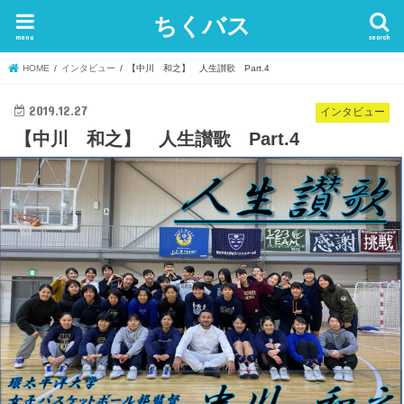
ちくバス
menu
search
HOME
インタビュー
【中川 和之】 人生讃歌 Part.4
2019.12.27
インタビュー
【中川 和之】 人生讃歌 Part.4