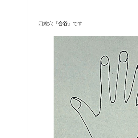
四総穴『
合谷
』です！