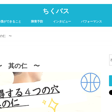
ちくバス
に僕ができること
障害予防
インタビュー
パフォーマンス
の仁 〜
〜 其の仁 〜