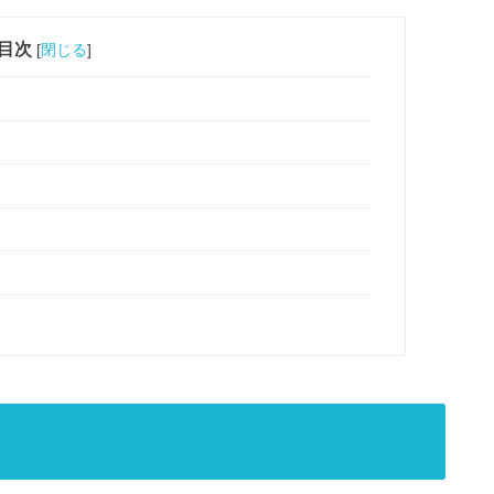
目次
[
閉じる
]