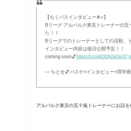
【ちくバスインタビュー⛹️‍♂️】
Bリーグ アルバルク東京トレーナーの五
た！！
Bリーグでのトレーナーとしての活動、
インタビュー内容は後日公開予定！！
coming soon🏀
https://t.co/dQDN0eSs37
p
— ちとせ🏀バスケ×インタビュー×理学療法士 
アルバルク東京の五十嵐トレーナーにお話を