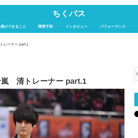
ちくバス
に僕ができること
障害予防
インタビュー
パフォーマンス
ーナー part.1
 清トレーナー part.1