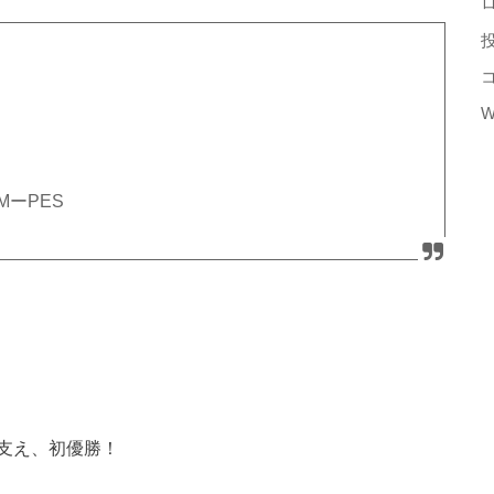
W
ーPES
支え、初優勝！