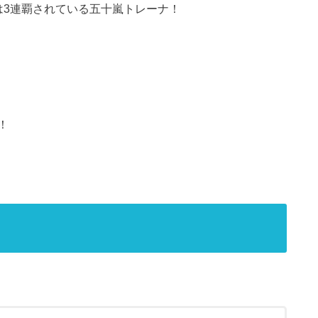
は3連覇されている五十嵐トレーナ！
！
ー